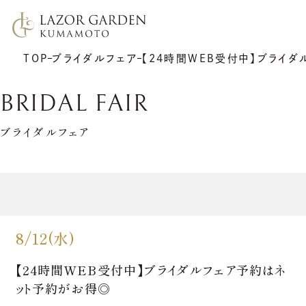
TOP
ブライダルフェア
【24時間WEB受付中】ブライ
BRIDAL FAIR
ブライダルフェア
TOP
施設紹介
挙式
プラン
披露宴
ウエディングレポート
8/12(水)
7F リアトゥーナ
新着情報
6F グラシエント
アクセス
サポート
ギャラリー
【24時間WEB受付中】ブライダルフェア予約はネ
料理
ゲストの皆さまへ
衣裳
ット予約がお得◎