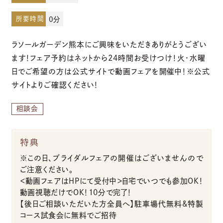
所要時間
0分
お電話でのご予約・お問い合わせ
ラソールガーデン熊本にご興味をいただきありがとうござい
096-319-2022
ます！フェア予約はネットから24時間お受けつけ！火・水曜
日でご希望の方は公式サイトで動画フェアを開催中！※公式
平日12:00-19:00
サイトよりご確認ください！
土日祝9:00-19:00（火・水曜日定休）
相談会
特典
※この日、ブライダルフェアの開催はございませんので
ご注意ください。
＜動画フェアはHPにて受付中＞自宅でいつでも参加OK！
動画視聴だけでOK！10分で完了！
【後日ご相談いただいた方全員へ】駐車場代無料&特製
コース試食会に無料でご招待