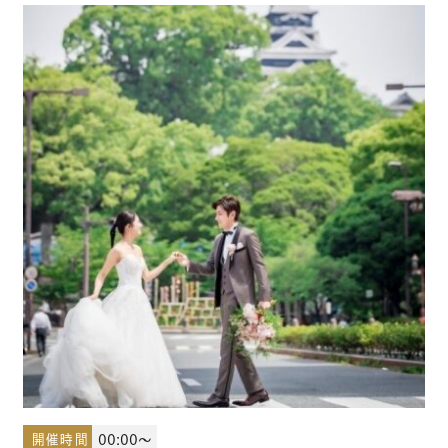
少人数結婚式のご案内
ご宴会・会議でのご利用
コマーシャル撮影施設貸しのご案内
来館予約
資料請求
プラン
ブライダルフェア
開催時間
00:00～