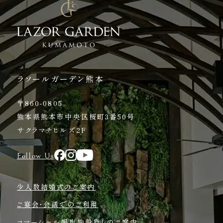
ラソールガーデン熊本
〒860-0805
熊本県熊本市中央区桜町3番50号
サクラマチヒルズ2F
Follow Us
少人数結婚式のご案内
ご宴会・会議でのご利用
コマーシャル撮影施設貸しのご案内