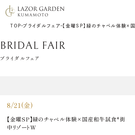
TOP
ブライダルフェア
【金曜SP】緑のチャペル体験×
BRIDAL FAIR
ブライダルフェア
TOP
施設紹介
挙式
プラン
披露宴
ウエディングレポート
8/21(金)
7F リアトゥーナ
新着情報
6F グラシエント
アクセス
サポート
ギャラリー
【金曜SP】緑のチャペル体験×国産和牛試食*街
料理
ゲストの皆さまへ
衣裳
中リゾートW