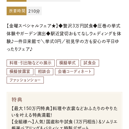
所要時間
210分
お電話でのご予約・お問い合わせ
【金曜スペシャルフェア★】◆贅沢3万円試食◆圧巻の挙式
096-319-2022
体験やガーデン演出◆駅近貸切おもてなしウェディングを体
験♪一件目来館で＼挙式0円／初見学の方も安心の平日ゆ
平日12:00-19:00
ったりフェア♪
土日祝9:00-19:00（火・水曜日定休）
料理・引出物などの展示
模擬挙式
試食会
模擬披露宴
相談会
会場コーディネート
ファッションショー
特典
【最大150万円特典】料理や衣裳などおふたりのやりた
いを叶える特典満載！
【全組様へ】人気！国産和牛試食（3万円相当）＆ソムリエ
厳選ペアリング＆パティシエ特製デザート