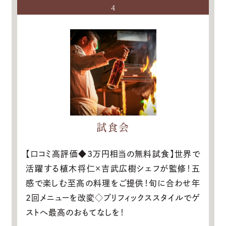
4
試食会
【口コミ高評価◆3万円相当の無料試食】世界で
活躍する植木将仁×吉武広樹シェフが監修！五
感で楽しむ至高の料理をご提供！旬に合わせ年
2回メニューを改変◇プリフィックススタイルでゲ
ストへ最高のおもてなしを！