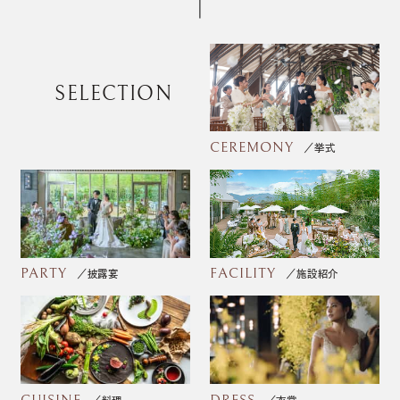
SELECTION
CEREMONY
挙式
PARTY
FACILITY
披露宴
施設紹介
CUISINE
DRESS