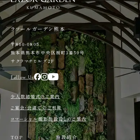
ラソールガーデン熊本
〒860-0805
熊本県熊本市中央区桜町3番50号
サクラマチヒルズ2F
Follow Us
少人数結婚式のご案内
ご宴会・会議でのご利用
コマーシャル撮影施設貸しのご案内
TOP
施設紹介