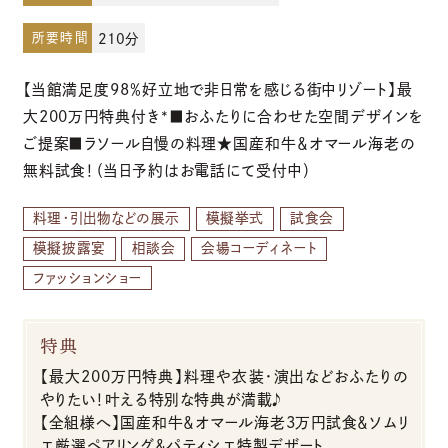
所要時間
210分
お電話でのご予約・お問い合わせ
【当館満足度98％好立地で非日常を感じる街中リゾート】最
096-319-2022
大200万円特典付き*■おふたりに合わせた空間デザインを
ご提案■ラソール自慢の料理★国産和牛＆オマール海老の
平日12:00-19:00
無料試食！（当日予約はお電話にて受付中）
土日祝9:00-19:00（火・水曜日定休）
料理・引出物などの展示
模擬挙式
試食会
模擬披露宴
相談会
会場コーディネート
ファッションショー
特典
【最大200万円特典】料理や衣装・演出などおふたりの
やりたい！叶える特別な特典が満載♪
【全組様へ】国産和牛＆オマール海老3万円試食＆ソムリ
エ厳選ペアリング＆パティシエ特製デザート