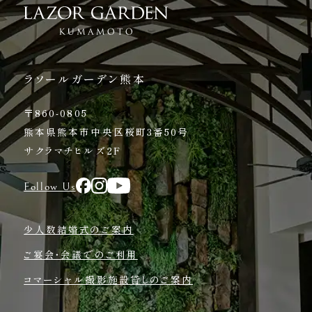
ラソールガーデン熊本
〒860-0805
熊本県熊本市中央区桜町3番50号
サクラマチヒルズ2F
Follow Us
少人数結婚式のご案内
ご宴会・会議でのご利用
コマーシャル撮影施設貸しのご案内