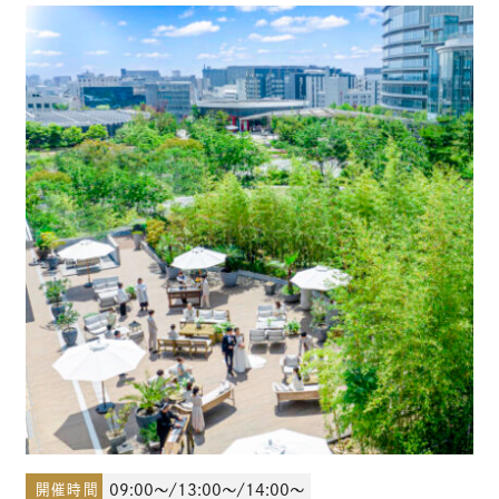
少人数結婚式のご案内
ご宴会・会議でのご利用
コマーシャル撮影施設貸しのご案内
来館予約
資料請求
プラン
ブライダルフェア
開催時間
09:00～/13:00～/14:00～