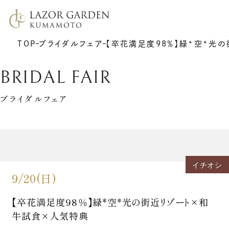
TOP
ブライダルフェア
【卒花満足度98％】緑*空*光
BRIDAL FAIR
ブライダルフェア
TOP
施設紹介
挙式
プラン
イチオシ
披露宴
ウエディングレポート
9/20(日)
7F リアトゥーナ
新着情報
6F グラシエント
アクセス
サポート
ギャラリー
【卒花満足度98％】緑*空*光の街近リゾート×和
料理
ゲストの皆さまへ
衣裳
牛試食×人気特典