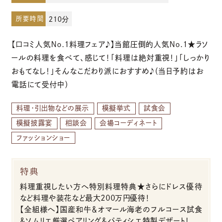
所要時間
210分
お電話でのご予約・お問い合わせ
【口コミ人気No.1料理フェア♪】当館圧倒的人気No.1★ラソ
096-319-2022
ールの料理を食べて、感じて！「料理は絶対重視！」「しっかり
おもてなし！」そんなこだわり派におすすめ♪（当日予約はお
平日12:00-19:00
電話にて受付中）
土日祝9:00-19:00（火・水曜日定休）
料理・引出物などの展示
模擬挙式
試食会
模擬披露宴
相談会
会場コーディネート
ファッションショー
特典
料理重視したい方へ特別料理特典★さらにドレス優待
など料理や装花など最大200万円優待！
【全組様へ】国産和牛＆オマール海老のフルコース試食
＆ソムリエ厳選ペアリング＆パティシエ特製デザート！