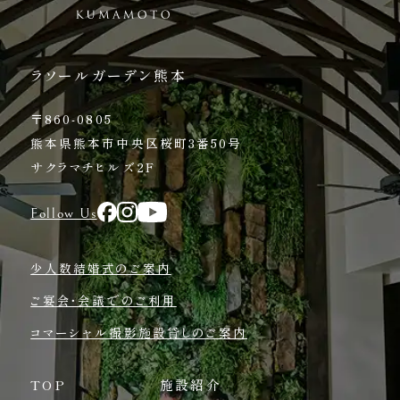
ラソールガーデン熊本
〒860-0805
熊本県熊本市中央区桜町3番50号
サクラマチヒルズ2F
Follow Us
少人数結婚式のご案内
ご宴会・会議でのご利用
コマーシャル撮影施設貸しのご案内
TOP
施設紹介