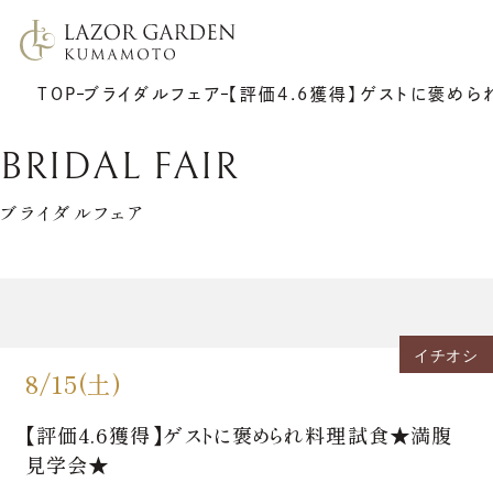
TOP
ブライダルフェア
【評価4.6獲得】ゲストに褒め
BRIDAL FAIR
ブライダルフェア
TOP
施設紹介
挙式
プラン
イチオシ
披露宴
ウエディングレポート
8/15(土)
7F リアトゥーナ
新着情報
6F グラシエント
アクセス
サポート
ギャラリー
【評価4.6獲得】ゲストに褒められ料理試食★満腹
料理
ゲストの皆さまへ
衣裳
見学会★