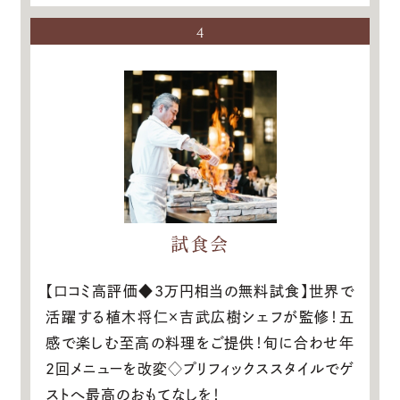
4
試食会
【口コミ高評価◆3万円相当の無料試食】世界で
活躍する植木将仁×吉武広樹シェフが監修！五
感で楽しむ至高の料理をご提供！旬に合わせ年
2回メニューを改変◇プリフィックススタイルでゲ
ストへ最高のおもてなしを！