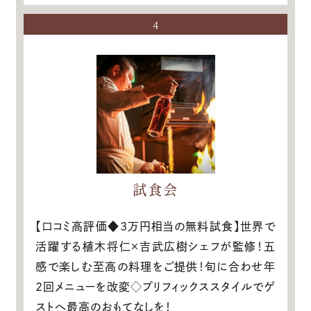
4
試食会
【口コミ高評価◆3万円相当の無料試食】世界で
活躍する植木将仁×吉武広樹シェフが監修！五
感で楽しむ至高の料理をご提供！旬に合わせ年
2回メニューを改変◇プリフィックススタイルでゲ
ストへ最高のおもてなしを！