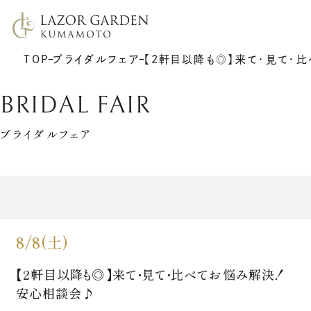
TOP
ブライダルフェア
【2軒目以降も◎】来て・見て・
BRIDAL FAIR
ブライダルフェア
TOP
施設紹介
挙式
プラン
披露宴
ウエディングレポート
8/8(土)
7F リアトゥーナ
新着情報
6F グラシエント
アクセス
サポート
ギャラリー
【2軒目以降も◎】来て・見て・比べてお悩み解決！
料理
ゲストの皆さまへ
衣裳
安心相談会♪