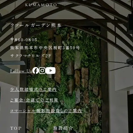
ラソールガーデン熊本
〒860-0805
熊本県熊本市中央区桜町3番50号
サクラマチヒルズ2F
Follow Us
少人数結婚式のご案内
ご宴会・会議でのご利用
コマーシャル撮影施設貸しのご案内
TOP
施設紹介