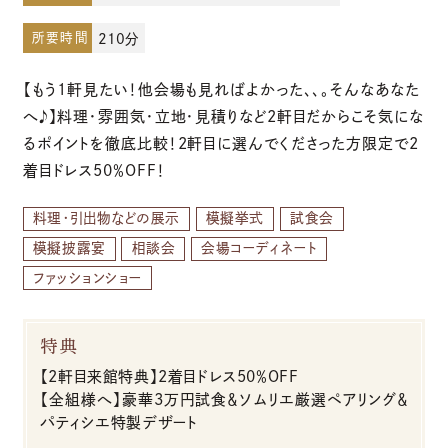
所要時間
210分
お電話でのご予約・お問い合わせ
【もう1軒見たい！他会場も見ればよかった、、。そんなあなた
096-319-2022
へ♪】料理・雰囲気・立地・見積りなど2軒目だからこそ気にな
るポイントを徹底比較！2軒目に選んでくださった方限定で2
平日12:00-19:00
着目ドレス50％OFF！
土日祝9:00-19:00（火・水曜日定休）
料理・引出物などの展示
模擬挙式
試食会
模擬披露宴
相談会
会場コーディネート
ファッションショー
特典
【2軒目来館特典】2着目ドレス50％OFF
【全組様へ】豪華3万円試食＆ソムリエ厳選ペアリング＆
パティシエ特製デザート