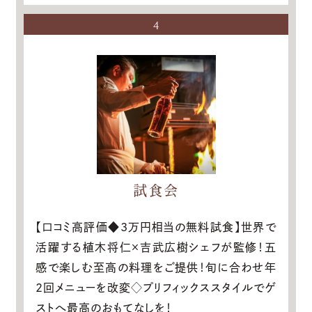
4
試食会
【口コミ高評価◆3万円相当の無料試食】世界で
活躍する植木将仁×吉武広樹シェフが監修！五
感で楽しむ至高の料理をご提供！旬に合わせ年
2回メニューを改変◇プリフィックススタイルでゲ
ストへ最高のおもてなしを！