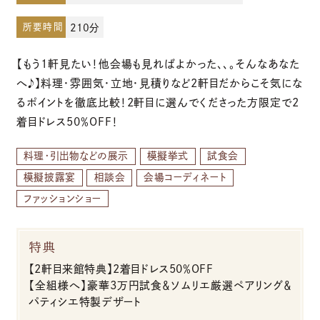
所要時間
210分
お電話でのご予約・お問い合わせ
【もう1軒見たい！他会場も見ればよかった、、。そんなあなた
096-319-2022
へ♪】料理・雰囲気・立地・見積りなど2軒目だからこそ気にな
るポイントを徹底比較！2軒目に選んでくださった方限定で2
平日12:00-19:00
着目ドレス50％OFF！
土日祝9:00-19:00（火・水曜日定休）
料理・引出物などの展示
模擬挙式
試食会
模擬披露宴
相談会
会場コーディネート
ファッションショー
特典
【2軒目来館特典】2着目ドレス50％OFF
【全組様へ】豪華3万円試食＆ソムリエ厳選ペアリング＆
パティシエ特製デザート