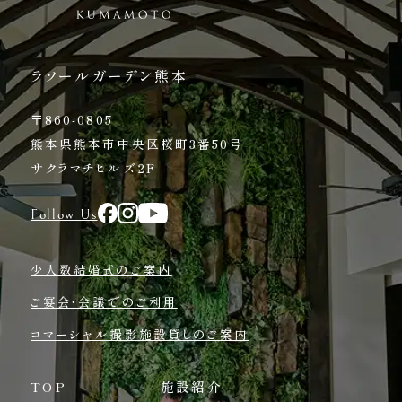
ラソールガーデン熊本
〒860-0805
熊本県熊本市中央区桜町3番50号
サクラマチヒルズ2F
Follow Us
少人数結婚式のご案内
ご宴会・会議でのご利用
コマーシャル撮影施設貸しのご案内
TOP
施設紹介