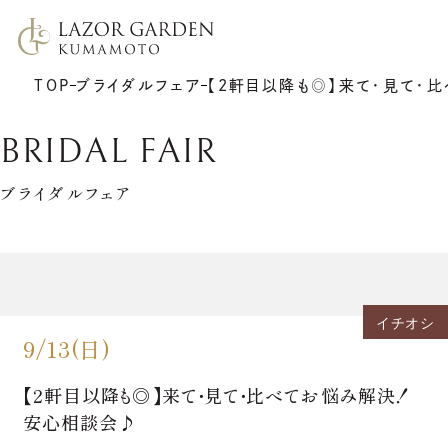
TOP
ブライダルフェア
【2軒目以降も◎】来て・見て・
BRIDAL FAIR
ブライダルフェア
TOP
施設紹介
挙式
プラン
イチオシ
披露宴
ウエディングレポート
9/13(日)
7F リアトゥーナ
新着情報
6F グラシエント
アクセス
サポート
ギャラリー
【2軒目以降も◎】来て・見て・比べてお悩み解決！
料理
ゲストの皆さまへ
衣裳
安心相談会♪