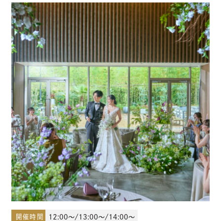
少人数結婚式のご案内
ご宴会・会議でのご利用
コマーシャル撮影施設貸しのご案内
来館予約
資料請求
プラン
ブライダルフェア
開催時間
12:00～/13:00～/14:00～