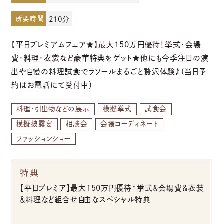
所要時間
210分
お電話でのご予約・お問い合わせ
【平日プレミアムフェア★】最大150万円優待！挙式・会場
096-319-2022
費・料理・衣裳など豪華特典をゲット★他にも今季注目の演
出や自慢の料理試食でラソールまるごと贅沢体験♪（当日予
平日12:00-19:00
約はお電話にて受付中）
土日祝9:00-19:00（火・水曜日定休）
料理・引出物などの展示
模擬挙式
試食会
模擬披露宴
相談会
会場コーディネート
ファッションショー
特典
【平日プレミア】最大150万円優待*挙式＆会場費＆衣装
＆料理など組合せ自由なスペシャル特典