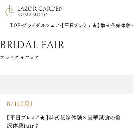
TOP
ブライダルフェア
【平日プレミア★】挙式花嫁体験×
BRIDAL FAIR
ブライダルフェア
TOP
施設紹介
挙式
プラン
披露宴
ウエディングレポート
8/10(月)
7F リアトゥーナ
新着情報
6F グラシエント
アクセス
サポート
ギャラリー
【平日プレミア★】挙式花嫁体験×豪華試食の贅
料理
ゲストの皆さまへ
衣裳
沢体験fair♪