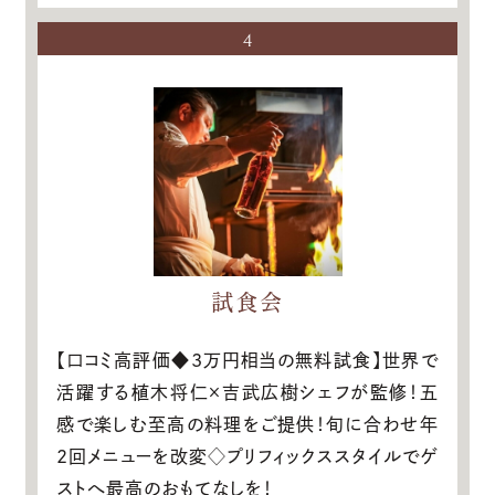
4
試食会
【口コミ高評価◆3万円相当の無料試食】世界で
活躍する植木将仁×吉武広樹シェフが監修！五
感で楽しむ至高の料理をご提供！旬に合わせ年
2回メニューを改変◇プリフィックススタイルでゲ
ストへ最高のおもてなしを！