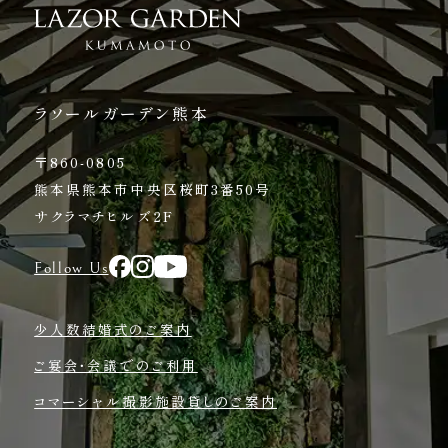
ラソールガーデン熊本
〒860-0805
熊本県熊本市中央区桜町3番50号
サクラマチヒルズ2F
Follow Us
少人数結婚式のご案内
ご宴会・会議でのご利用
コマーシャル撮影施設貸しのご案内