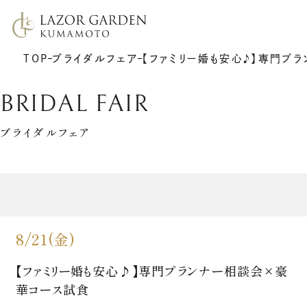
TOP
ブライダルフェア
【ファミリー婚も安心♪】専門プ
BRIDAL FAIR
ブライダルフェア
TOP
施設紹介
挙式
プラン
披露宴
ウエディングレポート
8/21(金)
7F リアトゥーナ
新着情報
6F グラシエント
アクセス
サポート
ギャラリー
【ファミリー婚も安心♪】専門プランナー相談会×豪
料理
ゲストの皆さまへ
衣裳
華コース試食