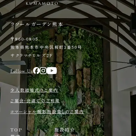
ラソールガーデン熊本
〒860-0805
熊本県熊本市中央区桜町3番50号
サクラマチヒルズ2F
Follow Us
少人数結婚式のご案内
ご宴会・会議でのご利用
コマーシャル撮影施設貸しのご案内
TOP
施設紹介