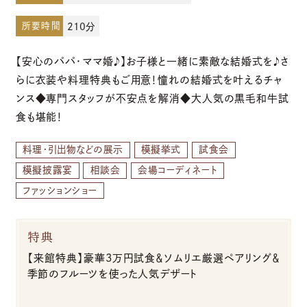
所要時間
210分
お電話でのご予約・お問い合わせ
【安心のパパ・ママ婚♪】お子様と一緒に素敵な結婚式を♪さ
096-319-2022
らに衣装や料理特典もご用意！憧れの結婚式を叶えるチャ
ンス◆専門スタッフが不安点を解消◆大人気の黒毛和牛試
平日12:00-19:00
食も堪能！
土日祝9:00-19:00（火・水曜日定休）
料理・引出物などの展示
模擬挙式
試食会
模擬披露宴
相談会
会場コーディネート
ファッションショー
特典
【来館特典】豪華3万円試食＆ソムリエ厳選ペアリング＆
季節のフルーツを使った人気デザート