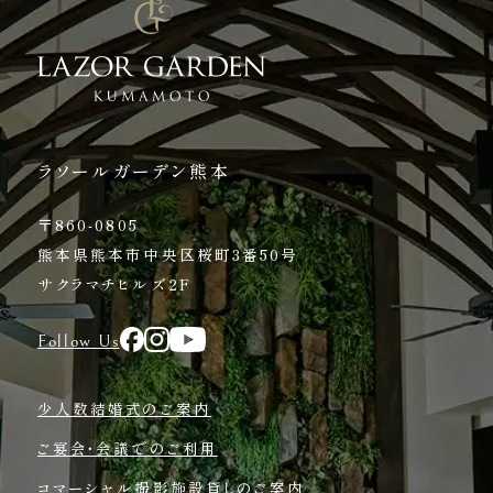
ラソールガーデン熊本
〒860-0805
熊本県熊本市中央区桜町3番50号
サクラマチヒルズ2F
Follow Us
少人数結婚式のご案内
ご宴会・会議でのご利用
コマーシャル撮影施設貸しのご案内