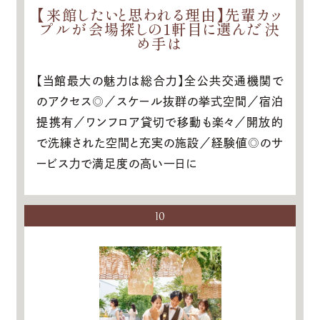
【来館したいと思われる理由】先輩カッ
プルが会場探しの1軒目に選んだ決
め手は
【当館最大の魅力は総合力】全公共交通機関で
のアクセス◎／スケール抜群の挙式空間／宿泊
提携有／ワンフロア貸切で移動も楽々／開放的
で洗練された空間と充実の施設／経験値◎のサ
ービス力で満足度の高い一日に
10