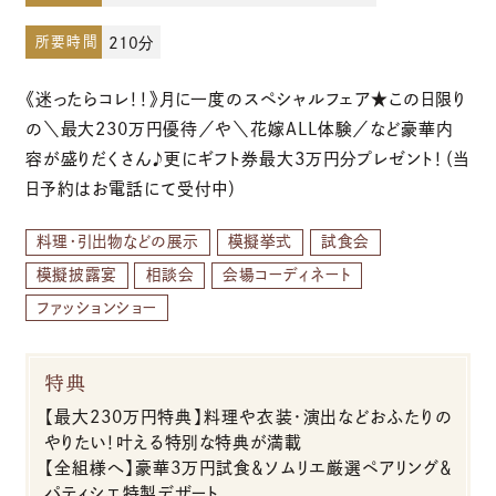
所要時間
210分
お電話でのご予約・お問い合わせ
《迷ったらコレ！！》月に一度のスペシャルフェア★この日限り
096-319-2022
の＼最大230万円優待／や＼花嫁ALL体験／など豪華内
容が盛りだくさん♪更にギフト券最大3万円分プレゼント！（当
平日12:00-19:00
日予約はお電話にて受付中）
土日祝9:00-19:00（火・水曜日定休）
料理・引出物などの展示
模擬挙式
試食会
模擬披露宴
相談会
会場コーディネート
ファッションショー
特典
【最大230万円特典】料理や衣装・演出などおふたりの
やりたい！叶える特別な特典が満載
【全組様へ】豪華3万円試食＆ソムリエ厳選ペアリング＆
パティシエ特製デザート