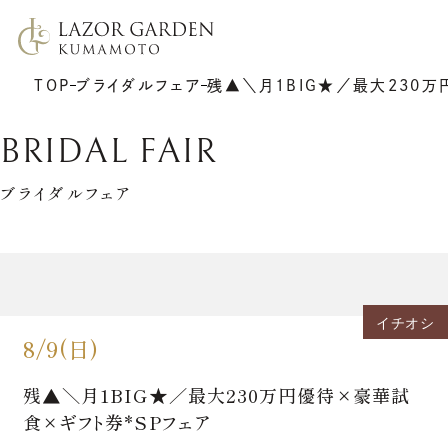
TOP
ブライダルフェア
残▲＼月1BIG★／最大230万
BRIDAL FAIR
ブライダルフェア
TOP
施設紹介
挙式
プラン
イチオシ
披露宴
ウエディングレポート
8/9(日)
7F リアトゥーナ
新着情報
6F グラシエント
アクセス
サポート
ギャラリー
残▲＼月1BIG★／最大230万円優待×豪華試
料理
ゲストの皆さまへ
衣裳
食×ギフト券*SPフェア