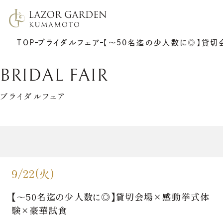
TOP
ブライダルフェア
【～50名迄の少人数に◎】貸
BRIDAL FAIR
ブライダルフェア
TOP
施設紹介
挙式
プラン
披露宴
ウエディングレポート
9/22(火)
7F リアトゥーナ
新着情報
6F グラシエント
アクセス
サポート
ギャラリー
【～50名迄の少人数に◎】貸切会場×感動挙式体
料理
ゲストの皆さまへ
衣裳
験×豪華試食