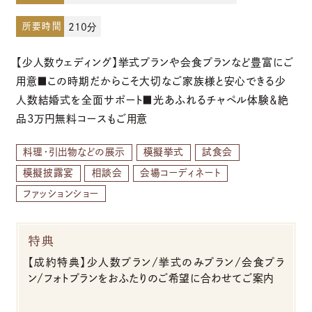
所要時間
210分
お電話でのご予約・お問い合わせ
【少人数ウェディング】挙式プランや会食プランなど豊富にご
096-319-2022
用意■この時期だからこそ大切なご家族様と安心できる少
人数結婚式を全面サポート■光あふれるチャペル体験＆絶
平日12:00-19:00
品3万円無料コースもご用意
土日祝9:00-19:00（火・水曜日定休）
料理・引出物などの展示
模擬挙式
試食会
模擬披露宴
相談会
会場コーディネート
ファッションショー
特典
【成約特典】少人数プラン/挙式のみプラン/会食プラ
ン/フォトプランをおふたりのご希望に合わせてご案内