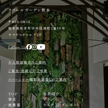
ラソールガーデン熊本
〒860-0805
熊本県熊本市中央区桜町3番50号
サクラマチヒルズ2F
Follow Us
少人数結婚式のご案内
ご宴会・会議でのご利用
コマーシャル撮影施設貸しのご案内
TOP
施設紹介
挙式
プラン
披露宴
ウエディングレポート