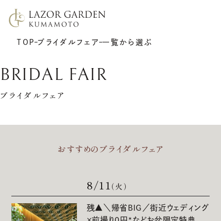
TOP
ブライダルフェア
一覧から選ぶ
BRIDAL FAIR
ブライダルフェア
TOP
施設紹介
おすすめのブライダルフェア
挙式
プラン
披露宴
ウエディングレポート
7F リアトゥーナ
新着情報
6F グラシエント
アクセス
8/11
（火）
サポート
ギャラリー
料理
ゲストの皆さまへ
衣裳
残▲＼帰省BIG／街近ウェディング
×前撮り0円*などお盆限定特典