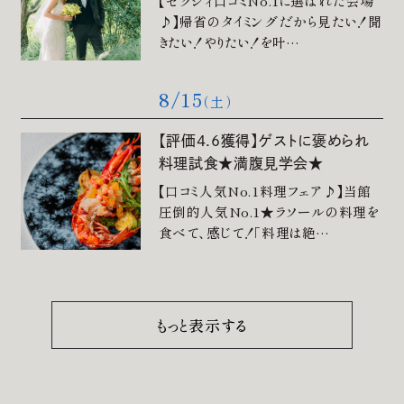
【ゼクシィ口コミNo.1に選ばれた会場
♪】帰省のタイミングだから見たい！聞
きたい！やりたい！を叶…
お電話でのご予約・お問い合わせ
096-319-2022
8/15
（土）
平日12:00-19:00
【評価4.6獲得】ゲストに褒められ
土日祝9:00-19:00（火・水曜日定休）
料理試食★満腹見学会★
【口コミ人気No.1料理フェア♪】当館
圧倒的人気No.1★ラソールの料理を
食べて、感じて！「料理は絶…
もっと表示する