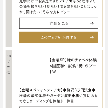
見学だけでも満足できるフェア★もっと効率よく
会場を知りたい！見たい！でも聞きたいことはしっ
かり聞きたい！そんな方にピッ…
詳細を見る
このフェアを予約する
10
【金曜SP】緑のチャペル体験
/
×国産和牛試食*街中リゾー
23
トW
(金)
【金曜スペシャルフェア★】◆贅沢3万円試食◆
圧巻の挙式体験やガーデン演出◆駅近貸切おも
てなしウェディングを体験♪一件目…