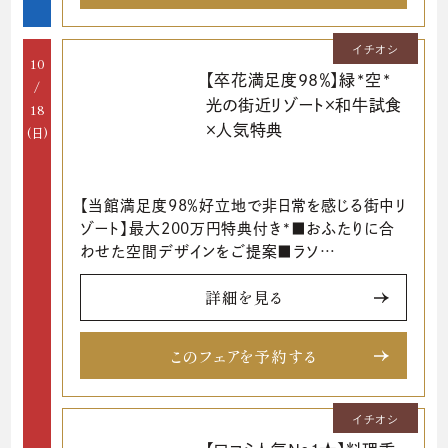
イチオシ
10
【卒花満足度98％】緑*空*
/
光の街近リゾート×和牛試食
18
×人気特典
(日)
【当館満足度98％好立地で非日常を感じる街中リ
ゾート】最大200万円特典付き*■おふたりに合
わせた空間デザインをご提案■ラソ…
詳細を見る
このフェアを予約する
イチオシ