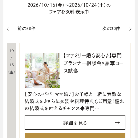
2026/10/16（金）～2026/10/24（土）の
フェアを30件表示中
前の30件
次の30件
10
【ファミリー婚も安心♪】専門
/
プランナー相談会×豪華コー
16
ス試食
(金)
【安心のパパ・ママ婚♪】お子様と一緒に素敵な
結婚式を♪さらに衣装や料理特典もご用意！憧れ
の結婚式を叶えるチャンス◆専門…
詳細を見る