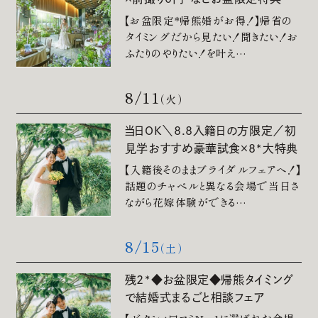
少人数結婚式のご案内
【お盆限定*帰熊婚がお得！】帰省の
ご宴会・会議でのご利用
タイミングだから見たい！聞きたい！お
コマーシャル撮影施設貸しのご案内
ふたりのやりたい！を叶え…
8/11
（火）
当日OK＼8.8入籍日の方限定／初
来館予約
見学おすすめ豪華試食×8*大特典
【入籍後そのままブライダルフェアへ！】
資料請求
話題のチャペルと異なる会場で当日さ
ながら花嫁体験ができる…
プラン
8/15
（土）
残2*◆お盆限定◆帰熊タイミング
ブライダルフェア
で結婚式まるごと相談フェア