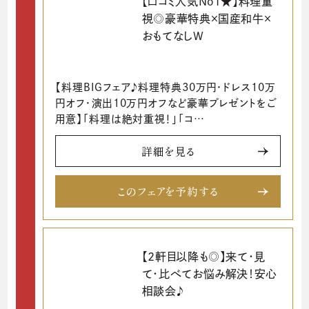
【口コミ人気No1★】料理重
視◎豪華特典×国産和牛×
おもてなしW
【料理BIGフェア♪料理特典30万円・ドレス10万
円オフ・演出10万円オフなど豪華プレゼントをご
用意】「料理は絶対重視！」「コ…
詳細を見る
このフェアを予約する
【2軒目以降も◎】来て・見
て・比べてお悩み解決！安心
相談会♪