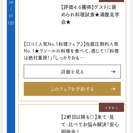
10
【評価4.6獲得】ゲストに褒
/
められ料理試食★満腹見学
17
会★
(土)
【口コミ人気No.1料理フェア♪】当館圧倒的人気
No.1★ラソールの料理を食べて、感じて！「料理
は絶対重視！」「しっかりおも…
詳細を見る
このフェアを予約する
イチオシ
【2軒目以降も◎】来て・見
て・比べてお悩み解決！安心
相談会♪