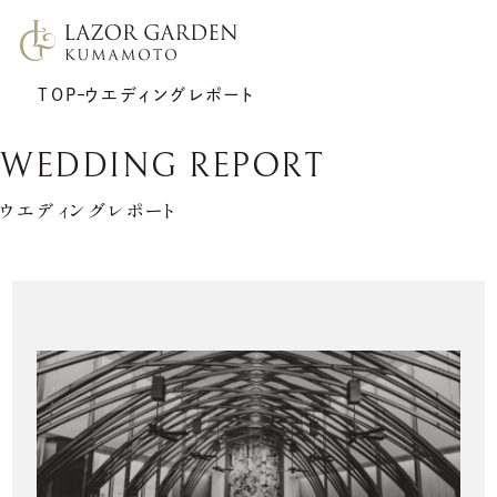
TOP
ウエディングレポート
WEDDING REPORT
ウエディングレポート
TOP
施設紹介
挙式
プラン
披露宴
ウエディングレポート
7F リアトゥーナ
新着情報
6F グラシエント
アクセス
サポート
ギャラリー
料理
ゲストの皆さまへ
衣裳