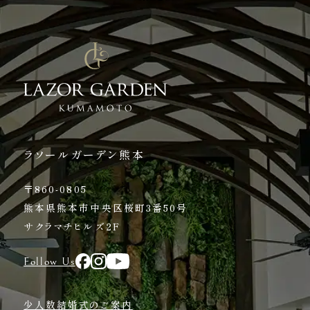
ラソールガーデン熊本
〒860-0805
熊本県熊本市中央区桜町3番50号
サクラマチヒルズ2F
Follow Us
少人数結婚式のご案内