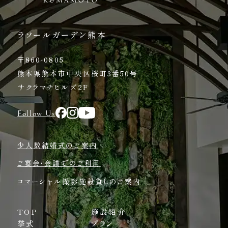
ラソールガーデン熊本
〒860-0805
熊本県熊本市中央区桜町3番50号
サクラマチヒルズ2F
Follow Us
少人数結婚式のご案内
ご宴会・会議でのご利用
コマーシャル撮影施設貸しのご案内
TOP
施設紹介
挙式
プラン