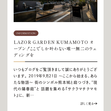
少人数結婚式のご案内
ご宴会・会議でのご利用
コマーシャル撮影施設貸しのご案内
INFORMATION
LAZOR GARDEN KUMAMOTO オ
来館予約
ープン！ここでしか叶わない唯一無二のウェ
ディングを
資料請求
いつもブログをご覧頂きまして誠にありがとうござ
います。 2019年9月21日 ～ここから始まる、あら
プラン
たな物語～ 街のシンボル熊本城と庭つづき、“現
代の陽春庭”と 話題を集める『サクラマチクマモ
ト』に、 新…
ブライダルフェア
詳しく見る