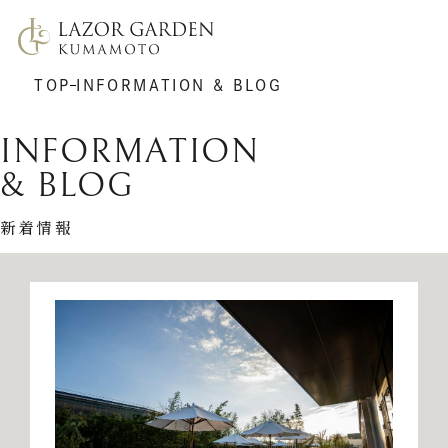
TOP
INFORMATION & BLOG
INFORMATION
& BLOG
新着情報
TOP
施設紹介
挙式
プラン
披露宴
ウエディングレポート
7F リアトゥーナ
新着情報
6F グラシエント
アクセス
サポート
ギャラリー
料理
ゲストの皆さまへ
衣裳