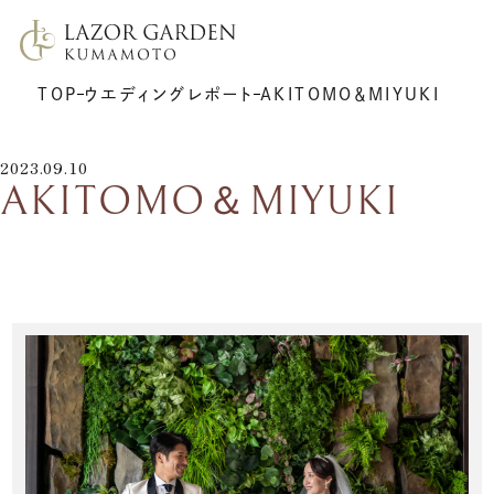
TOP
ウエディングレポート
AKITOMO＆MIYUKI
2023.09.10
AKITOMO＆MIYUKI
TOP
施設紹介
挙式
プラン
披露宴
ウエディングレポート
7F リアトゥーナ
新着情報
6F グラシエント
アクセス
サポート
ギャラリー
料理
ゲストの皆さまへ
衣裳