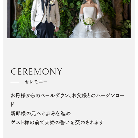
少人数結婚式のご案内
ご宴会・会議でのご利用
コマーシャル撮影施設貸しのご案内
来館予約
CEREMONY
資料請求
セレモニー
お母様からのベールダウン、お父様とのバージンロー
プラン
ド
新郎様の元へと歩みを進め
ゲスト様の前で夫婦の誓いを交わされます
ブライダルフェア