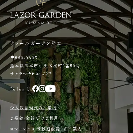
ラソールガーデン熊本
〒860-0805
熊本県熊本市中央区桜町3番50号
サクラマチヒルズ2F
Follow Us
少人数結婚式のご案内
ご宴会・会議でのご利用
コマーシャル撮影施設貸しのご案内